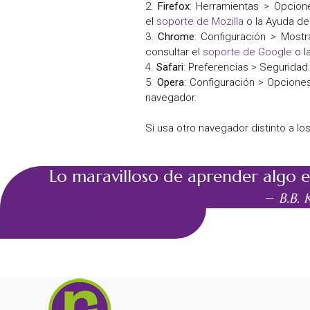
2.
Firefox
: Herramientas > Opcione
el
soporte de Mozilla
o la Ayuda de
3.
Chrome
: Configuración > Most
consultar el
soporte de Google
o l
4.
Safari
: Preferencias > Seguridad
5.
Opera
: Configuración > Opcione
navegador.
Si usa otro navegador distinto a lo
Lo maravilloso de aprender algo e
–
B.B. 
¿Hablamos?