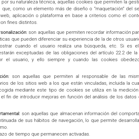
 por su naturaleza técnica, aquellas cookies que permiten la gesti
s que, como un elemento más de diseño o “maquetación” del servi
 web, aplicación o plataforma en base a criterios como el cont
on fines distintos.
sonalización:
son aquellas que permiten recordar información para
icas que pueden diferenciar su experiencia de la de otros usuario
trar cuando el usuario realiza una búsqueda, etc. Si es el
estarán exceptuadas de las obligaciones del artículo 22.2 de la
or el usuario, y ello siempre y cuando las cookies obedezca
ción:
son aquellas que permiten al responsable de las misma
os de los sitios web a los que están vinculadas, incluida la cua
cogida mediante este tipo de cookies se utiliza en la medición 
 el fin de introducir mejoras en función del análisis de los dato
rtamental:
son aquellas que almacenan información del comporta
tinuada de sus hábitos de navegación, lo que permite desarrollar
smo.
lazo de tiempo que permanecen activadas.